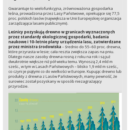
Gwarantuje to wielofunkcyjna, zrównoważona gospodarka
leśna, prowadzona przez Lasy Państwowe, opiekujące się 77,5
proc. polskich lasów (największa w Unii Europejskiej organizacja
zarządzająca lasami publicznymi).
Leśnicy pozyskują drewno w granicach wyznaczonych
przez standardy ekologicznej gospodarki, badania
naukowe i 10-letnie plany urządzenia lasu, zatwierdzane
przez ministra środowiska
– średnio do 55–60 proc. drewna,
które przyrasta w lesie; cała reszta zwiększa zapas na pniu.
Dlatego nasze zasoby drewna rosną z roku na rok i są już
dwukrotnie większe niż pół wieku temu. Wynoszą 2,4 mld m
sześc., w tym w Lasach Państwowych – blisko 1,9 mld m sześc.,
co czyni je piątymi co do wielkości w Europie. Kupując drewno lub
produkty z drewna z Lasów Państwowych, mamy pewność, że
surowiec został pozyskany w sposób niezagrażający
przyrodzie.