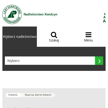
Przejdź do treści
A
Nadleśnictwo Kwidzyn
A
A


Wybierz nadleśnictwo
Szukaj
Menu

Drewno
Skąd się bierze drewno