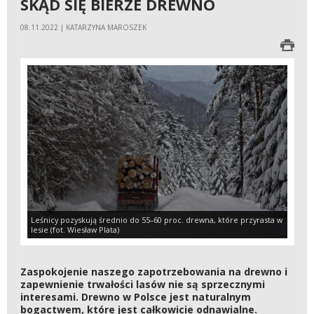
SKĄD SIĘ BIERZE DREWNO
08.11.2022 | KATARZYNA MAROSZEK
Leśnicy pozyskują średnio do 55–60 proc. drewna, które przyrasta w
lesie (fot. Wiesław Plata)
Zaspokojenie naszego zapotrzebowania na drewno i
zapewnienie trwałości lasów nie są sprzecznymi
interesami. Drewno w Polsce jest naturalnym
bogactwem, które jest całkowicie odnawialne.