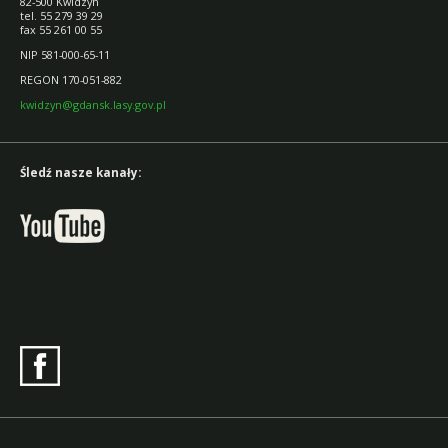
82-500 Kwidzyn
tel. 55 279 39 29
fax 55 261 00 55
NIP 581-000-65-11
REGON 170-051-882
kwidzyn@gdansk.lasy.gov.pl
Śledź nasze kanały: