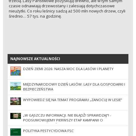
trzecią. Lasy Państwowe pozyskują drewno, ale w tym samym
czasie odnawiają drzewostany i zalesiają dotychczasowe
nieużytki. Co roku leśnicy sadzą aż 500 mln nowych drzew, czyli
średnio… 57 tys. na godzinę.
NAJNOWSZE AKTUALNOŚCI
NAJNOWSZE AKTUALNOŚCI
DZIEŃ ZIEMI 2026: NASZA MOC DLA LASÓW I PLANETY
MIĘDZYNARODOWY DZIEŃ LASÓW: LASY DLA GOSPODARKI I
BEZPIECZEŃSTWA
WYPOWIEDZ SIĘ NA TEMAT PROGRAMU „ZANOCUJ W LESIE”
„W GĄSZCZU INFORMACJI. NIE BŁĄDŹ! SPRAWDZAJ”! -
PODSUMOWUJEMY PIERWSZY ETAP KAMPANII O
DEZINFORMACJI W ŚRODOWISKU PRZYRODNICZYM
POLITYKA PESTYCYDOWA FSC