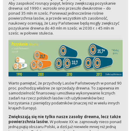
Aby zaspokoić rosnący popyt, leśnicy zwiększają pozyskanie
drewna: od 1990 r. wzrosło ono przeszło dwukrotnie – do
ponad 35 mln m sześc. Ponieważ jednocześnie rośnie
powierzchnia lasów, a przede wszystkim ich zasobność,
naukowcy oceniają, że Lasy Państwowe będą mogły zwiększyć
pozyskanie drewna do 40 mln m sześc. w 2030 r. i 45 mln m
sześc. w połowie stulecia.
Warto pamiętać, że przychody Lasów Państwowych w ponad 90
proc. pochodzą właśnie ze sprzedaży drewna. To zapewnia im
samodzielność finansową i umożliwia wykonywanie licznych
zadań na rzecz polskich lasów i ich użytkowników bez
korzystania z pieniędzy podatników (inaczej niż w wielu innych
krajach Europy).
Zwiększają się nie tylko nasze zasoby drewna, lecz także
powierzchnia lasów.
W połowie XX w. zajmowały nieco ponad
jedną piątą obszaru Polski, a dziś już niewiele mniej niż jedną