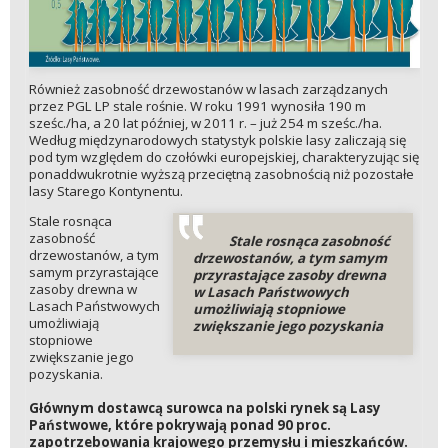
Również zasobność drzewostanów w lasach zarządzanych
przez PGL LP stale rośnie. W roku 1991 wynosiła 190 m
sześc./ha, a 20 lat później, w 2011 r. – już 254 m sześc./ha.
Według międzynarodowych statystyk polskie lasy zaliczają się
pod tym względem do czołówki europejskiej, charakteryzując się
ponaddwukrotnie wyższą przeciętną zasobnością niż pozostałe
lasy Starego Kontynentu.
Stale rosnąca
zasobność
Stale rosnąca zasobność
drzewostanów, a tym
drzewostanów, a tym samym
samym przyrastające
przyrastające zasoby drewna
zasoby drewna w
w Lasach Państwowych
Lasach Państwowych
umożliwiają stopniowe
umożliwiają
zwiększanie jego pozyskania
stopniowe
zwiększanie jego
pozyskania.
Głównym dostawcą surowca na polski rynek są Lasy
Państwowe, które pokrywają ponad 90 proc.
zapotrzebowania krajowego przemysłu i mieszkańców.