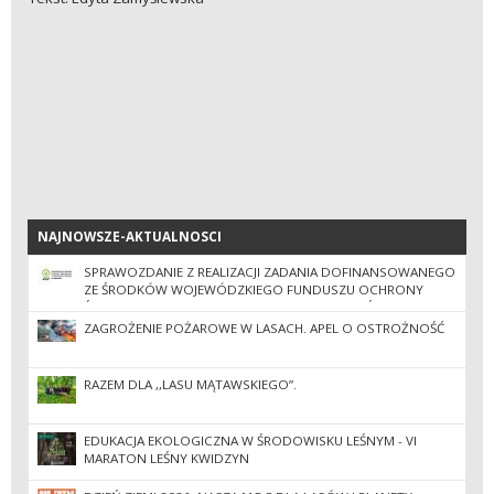
NAJNOWSZE-AKTUALNOSCI
NAJNOWSZE-AKTUALNOSCI
SPRAWOZDANIE Z REALIZACJI ZADANIA DOFINANSOWANEGO
ZE ŚRODKÓW WOJEWÓDZKIEGO FUNDUSZU OCHRONY
ŚRODOWISKA I GOSPODARKI WODNEJ W GDAŃSKU.
ZAGROŻENIE POŻAROWE W LASACH. APEL O OSTROŻNOŚĆ
RAZEM DLA ,,LASU MĄTAWSKIEGO”.
EDUKACJA EKOLOGICZNA W ŚRODOWISKU LEŚNYM - VI
MARATON LEŚNY KWIDZYN