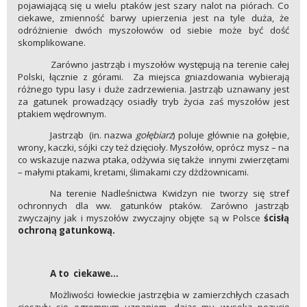
pojawiającą się u wielu ptaków jest szary nalot na piórach. Co
ciekawe, zmienność barwy upierzenia jest na tyle duża, że
odróżnienie dwóch myszołowów od siebie może być dość
skomplikowane.
Zarówno jastrząb i myszołów występują na terenie całej
Polski, łącznie z górami. Za miejsca gniazdowania wybierają
różnego typu lasy i duże zadrzewienia. Jastrząb uznawany jest
za gatunek prowadzący osiadły tryb życia zaś myszołów jest
ptakiem wędrownym.
Jastrząb (in. nazwa
gołębiarz
) poluje głównie na gołębie,
wrony, kaczki, sójki czy też dzięcioły. Myszołów, oprócz mysz – na
co wskazuje nazwa ptaka, odżywia się także innymi zwierzętami
– małymi ptakami, kretami, ślimakami czy dżdżownicami.
Na terenie Nadleśnictwa Kwidzyn nie tworzy się stref
ochronnych dla ww. gatunków ptaków. Zarówno jastrząb
zwyczajny jak i myszołów zwyczajny objęte są w Polsce
ścisłą
ochroną gatunkową.
A to ciekawe…
Możliwości łowieckie jastrzębia w zamierzchłych czasach