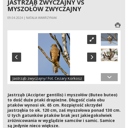
JASTRZĄB ZWYCZAJNY VS
MYSZOŁÓW ZWYCZAJNY
09.04.2024 | NATALIA WAWRZYNIAK
Jastrząb zwyczajny/ Fot. Cezary Korkosz
Jastrząb (Accipter gentilis) i myszołów (Buteo buteo)
to dość duże ptaki drapieżne. Długość ciała obu
ptaków wynosi ok. 65 cm. Rozpiętość skrzydeł
jastrzębia to ok. 120 cm, zaś myszołowa ponad 130 cm.
U tych gatunków ptaków brak jest jakiegokolwiek
zróżnicowania w wyglądzie samców i samic. Samice
są jedynie nieco większe.