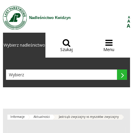
Przejdź do treści
A
Nadleśnictwo Kwidzyn
A
A


Wybierz nadleśnictwo
Szukaj
Menu

Informacje
Aktualności
Jastrząb zwyczajny vs myszołów zwyczajny