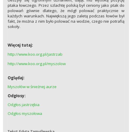
cieszyły się ogromnym uznaniem, dając mu wysoką pozycję
ptaka łowczego. Przez szlachtę polską był ceniony jako ptak do
polowań gównie dlatego, że mógł polować praktycznie w
każdych warunkach. Największą jego zaletą podczas łowów był
fakt, że można z nim było polować na wodzie, czego nie potrafią
sokoły.
Więcej tutaj:
http://www.koo.org.pl/jastrzab
http://www.koo.org.pl/myszolow
Oglądaj:
Myszołów w śnieżnej aurze
Odgłosy:
Odgłos jastrzębia
Odgłos myszołowa
Tekst: Edyta Zamyślewska