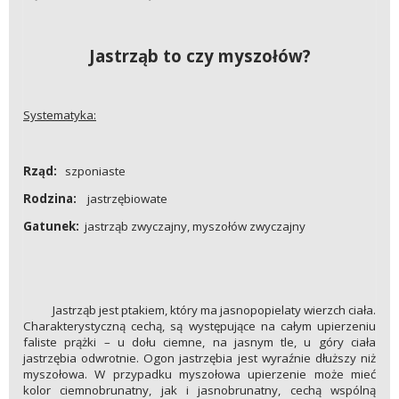
Jastrząb to czy myszołów?
Systematyka:
Rząd:
szponiaste
Rodzina:
jastrzębiowate
Gatunek:
jastrząb zwyczajny, myszołów zwyczajny
Jastrząb jest ptakiem, który ma jasnopopielaty wierzch ciała.
Charakterystyczną cechą, są występujące na całym upierzeniu
faliste prążki – u dołu ciemne, na jasnym tle, u góry ciała
jastrzębia odwrotnie. Ogon jastrzębia jest wyraźnie dłuższy niż
myszołowa. W przypadku myszołowa upierzenie może mieć
kolor ciemnobrunatny, jak i jasnobrunatny, cechą wspólną