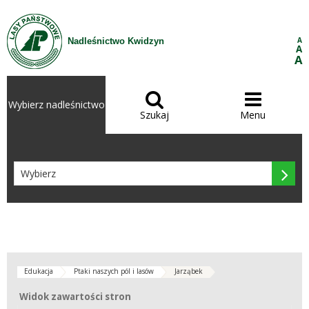
Przejdź do treści
A
Nadleśnictwo Kwidzyn
A
A


Wybierz nadleśnictwo
Szukaj
Menu

Edukacja
Ptaki naszych pól i lasów
Jarząbek
Widok zawartości stron
Widok zawartości stron