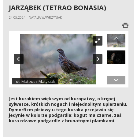
JARZĄBEK (TETRAO BONASIA)
24.05.2024 | NATALIA WAWRZYNIAK
fot. Mateusz Matysiak
Jest kurakiem większym od kuropatwy, o krępej
sylwetce, krótkich nogach i niejednolitym upierzeniu.
Dymorfizm płciowy u tego kuraka przejawia się
jedynie w kolorze podgardla: kogut ma czarne, zaś
kura rdzawe podgardle z brunatnymi plamkami.