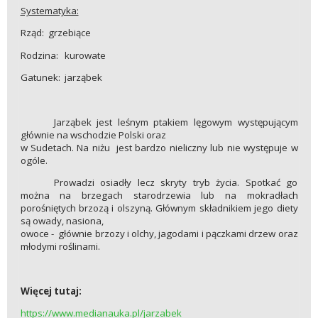
Systematyka:
Rząd: grzebiące
Rodzina: kurowate
Gatunek: jarząbek
Jarząbek jest leśnym ptakiem lęgowym występującym
głównie na wschodzie Polski oraz
w Sudetach. Na niżu jest bardzo nieliczny lub nie występuje w
ogóle.
Prowadzi osiadły lecz skryty tryb życia. Spotkać go
można na brzegach starodrzewia lub na mokradłach
porośniętych brzozą i olszyną. Głównym składnikiem jego diety
są owady, nasiona,
owoce - głównie brzozy i olchy, jagodami i pączkami drzew oraz
młodymi roślinami.
Więcej tutaj:
https://www.medianauka.pl/jarzabek