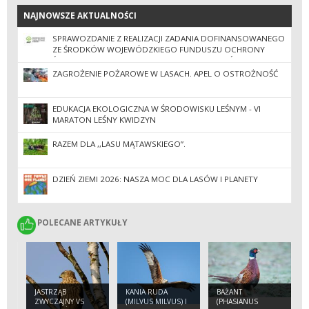
NAJNOWSZE AKTUALNOŚCI
NAJNOWSZE AKTUALNOŚCI
SPRAWOZDANIE Z REALIZACJI ZADANIA DOFINANSOWANEGO
ZE ŚRODKÓW WOJEWÓDZKIEGO FUNDUSZU OCHRONY
ŚRODOWISKA I GOSPODARKI WODNEJ W GDAŃSKU.
ZAGROŻENIE POŻAROWE W LASACH. APEL O OSTROŻNOŚĆ
EDUKACJA EKOLOGICZNA W ŚRODOWISKU LEŚNYM - VI
MARATON LEŚNY KWIDZYN
RAZEM DLA ,,LASU MĄTAWSKIEGO”.
DZIEŃ ZIEMI 2026: NASZA MOC DLA LASÓW I PLANETY
POLECANE ARTYKUŁY
POLECANE ARTYKUŁY
JASTRZĄB
KANIA RUDA
BAŻANT
ZWYCZAJNY VS
(MILVUS MILVUS) I
(PHASIANUS