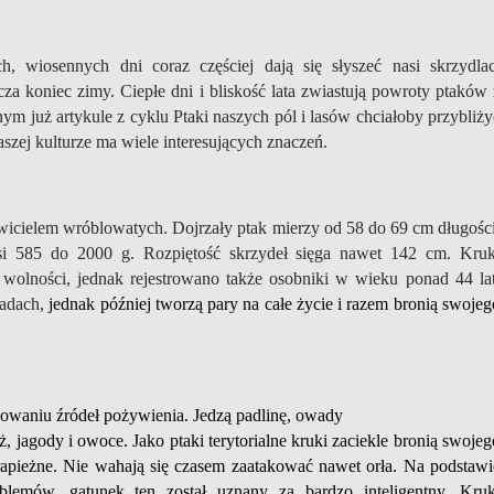
h, wiosennych dni coraz częściej dają się słyszeć nasi skrzydlac
cza koniec zimy. Ciepłe dni i bliskość lata zwiastują powroty ptaków 
ym już artykule z cyklu Ptaki naszych pól i lasów chciałoby przybliży
szej kulturze ma wiele interesujących znaczeń.
wicielem wróblowatych. Dojrzały ptak mierzy od 58 do 69 cm długości
i 585 do 2000 g. Rozpiętość skrzydeł sięga nawet 142 cm. Kruk
 wolności, jednak rejestrowano także osobniki w wieku ponad 44 lat
adach,
jednak później tworzą pary na całe życie i razem bronią swojeg
owaniu źródeł pożywienia. Jedzą padlinę, owady
, jagody i owoce. Jako ptaki terytorialne kruki zaciekle bronią swojeg
drapieżne. Nie wahają się czasem zaatakować nawet orła. Na podstawi
lemów, gatunek ten został uznany za bardzo inteligentny. Kruk