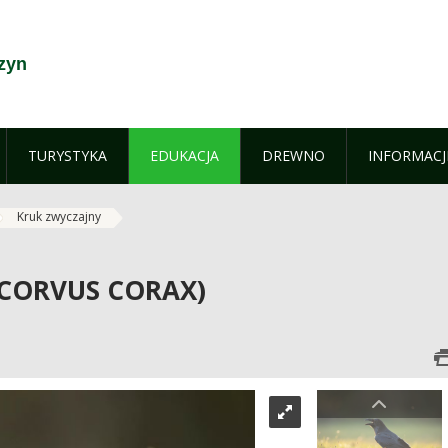
zyn
TURYSTYKA
EDUKACJA
DREWNO
INFORMACJ
Kruk zwyczajny
(CORVUS CORAX)