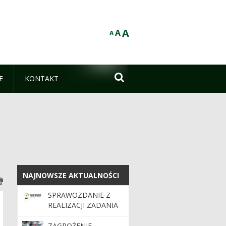
A
A
A

E
KONTAKT
NAJNOWSZE AKTUALNOŚCI
NAJNOWSZE AKTUALNOŚCI
SPRAWOZDANIE Z
REALIZACJI ZADANIA
DOFINANSOWANEGO
ZE ŚRODKÓW
ZAGROŻENIE