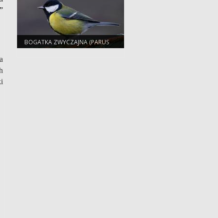
”
BOGATKA ZWYCZAJNA (PARUS
MAJOR)
a
h
i