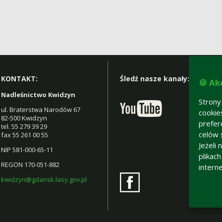
KONTAKT:
Śledź nasze kanały:
🍪 Ak
Nadleśnictwo Kwidzyn
Strony
ul. Braterstwa Narodów 67
cookie
82-500 Kwidzyn
prefer
tel. 55 279 39 29
celów 
fax 55 261 00 55
Jeżeli
NIP 581-000-65-11
plikac
REGON 170-051-882
intern
kwidzyn@gdansk.lasy.gov.pl