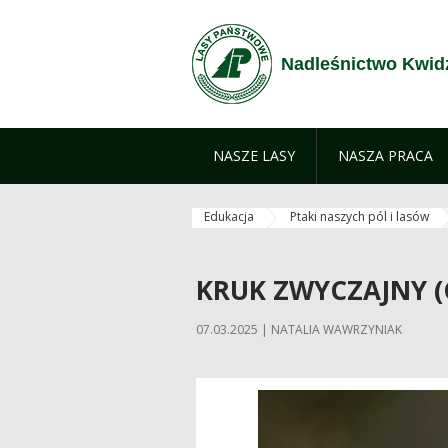
Przejdź do treści
Nadleśnictwo Kwid
NASZE LASY
NASZA PRACA
Edukacja
Ptaki naszych pól i lasów
KRUK ZWYCZAJNY 
07.03.2025 | NATALIA WAWRZYNIAK