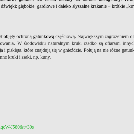
dźwięki: głębokie, gardłowe i daleko słyszalne krakanie – krótkie „krr
est objęty ochroną gatunkową
częściową. Największym zagrożeniem dl
dowania. W środowisku naturalnym kruki rzadko są ofiarami innyc
 i pisklęta, które znajdują się w gnieździe. Polują na nie różne gatunk
inne kruki i ssaki, np. kuny.
rnqcW-J580&t=30s