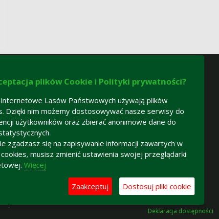
ceptacja plików Cookie i Polityki prywatności?
 internetowe Lasów Państwowych używają plików
s. Dzięki nim możemy dostosowywać nasze serwisy do
encji użytkowników oraz zbierać anonimowe dane do
statystycznych.
 nie zgadzasz się na zapisywanie informacji zawartych w
h cookies, musisz zmienić ustawienia swojej przeglądarki
etowej.
Więcej
Zaakceptuj
Dostosuj pliki cookie
Deklaracja dostępności