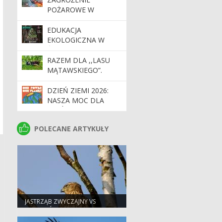
WOJEWÓDZKIEGO
POŻAROWE W
FUNDUSZU OCHRONY
LASACH. APEL O
ŚRODOWISKA I
OSTROŻNOŚĆ
EDUKACJA
GOSPODARKI
EKOLOGICZNA W
WODNEJ W GDAŃSKU.
ŚRODOWISKU
LEŚNYM - VI
RAZEM DLA ,,LASU
MARATON LEŚNY
MĄTAWSKIEGO”.
KWIDZYN
DZIEŃ ZIEMI 2026:
NASZA MOC DLA
LASÓW I PLANETY
POLECANE ARTYKUŁY
POLECANE ARTYKUŁY
JASTRZĄB ZWYCZAJNY VS
MYSZOŁÓW ZWYCZAJNY