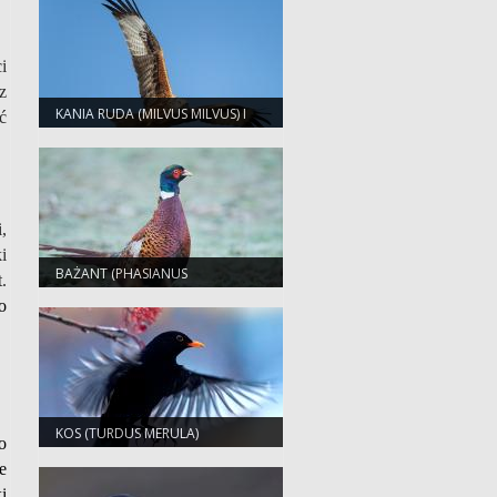
i
z
KANIA RUDA (MILVUS MILVUS) I
ć
KANIA CZARNA (MILVUS
MIGRANS)
,
i
BAŻANT (PHASIANUS
.
COLCHICUS)
o
KOS (TURDUS MERULA)
o
e
i