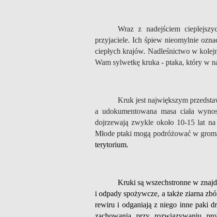
Wraz z nadejściem cieplejszyc
przyjaciele. Ich śpiew nieomylnie ozna
ciepłych krajów. Nadleśnictwo w kolejn
Wam sylwetkę kruka - ptaka, który w na
Kruk jest największym przedsta
a udokumentowana masa ciała wynos
dojrzewają zwykle około 10-15 lat na
Młode ptaki mogą podróżować w grom
terytorium.
Kruki są wszechstronne w znajd
i odpady spożywcze, a także ziarna zbóż
rewiru i odganiają z niego inne paki 
zachowania przy rozwiązywaniu prob