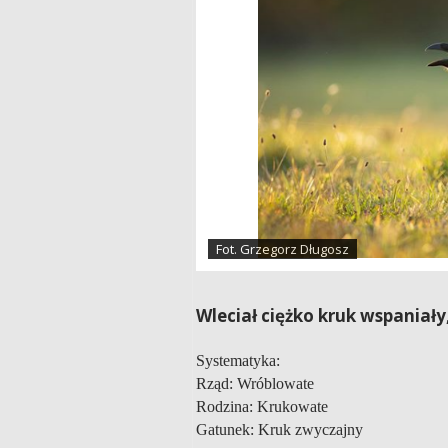
Fot. Grzegorz Długosz
Wleciał ciężko kruk wspaniały,
Systematyka:
Rząd: Wróblowate
Rodzina: Krukowate
Gatunek: Kruk zwyczajny